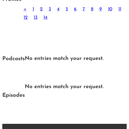
«
1
2
3
4
5
6
7
8
9
10
11
12
13
14
No entries match your request.
Podcasts
No entries match your request.
Episodes