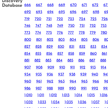
Discovery
666
667
668
669
670
671
672
67
Database
692
693
694
695
696
697
698
6
719
720
721
722
723
724
725
726
746
747
748
749
750
751
752
753
773
774
775
776
777
778
779
780
800
801
802
803
804
805
806
8
827
828
829
830
831
832
833
834
854
855
856
857
858
859
860
861
881
882
883
884
885
886
887
888
907
908
909
910
911
912
913
914
934
935
936
937
938
939
940
94
960
961
962
963
964
965
966
9
986
987
988
989
990
991
992
99
1,010
1,011
1,012
1,013
1,014
1,015
1,016
1,032
1,033
1,034
1,035
1,036
1,037
1,