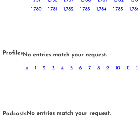
1,757
1,758
1,759
1,760
1,761
1,762
1,7
1,780
1,781
1,782
1,783
1,784
1,785
1,78
Profiles
No entries match your request.
«
1
2
3
4
5
6
7
8
9
10
11
No entries match your request.
Podcasts