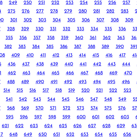
8
249
250
251
252
253
254
255
256
257
4
275
276
277
278
279
280
281
282
283
00
301
302
303
304
305
306
307
308
309
7
328
329
330
331
332
333
334
335
336
3
355
356
357
358
359
360
361
362
363
36
382
383
384
385
386
387
388
389
390
391
08
409
410
411
412
413
414
415
416
417
41
5
436
437
438
439
440
441
442
443
444
1
462
463
464
465
466
467
468
469
470
7
488
489
490
491
492
493
494
495
496
514
515
516
517
518
519
520
521
522
523
541
542
543
544
545
546
547
548
549
5
7
568
569
570
571
572
573
574
575
576
57
595
596
597
598
599
600
601
602
603
621
622
623
624
625
626
627
628
629
63
47
648
649
650
651
652
653
654
655
656