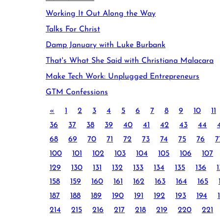
Working It Out Along the Way
Talks For Christ
Damp January with Luke Burbank
That's What She Said with Christiana Malacara
Make Tech Work: Unplugged Entrepreneurs
GTM Confessions
«
1
2
3
4
5
6
7
8
9
10
11
36
37
38
39
40
41
42
43
44
68
69
70
71
72
73
74
75
76
7
100
101
102
103
104
105
106
107
129
130
131
132
133
134
135
136
1
158
159
160
161
162
163
164
165
187
188
189
190
191
192
193
194
214
215
216
217
218
219
220
221