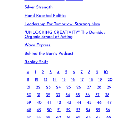
Silver Strength
Hand Roasted Politics
Leadership For Tomorrow: Starting Now
"UNLOCKING CREATIVITY" The Demidov
Organic School of Acting
Wave Express
Behind the Bars's Podcast
Reality Shift
«
1
2
3
4
5
6
7
8
9
10
11
12
13
14
15
16
17
18
19
20
21
22
23
24
25
26
27
28
29
30
31
32
33
34
35
36
37
38
39
40
41
42
43
44
45
46
47
48
49
50
51
52
53
54
55
56
57
58
59
60
61
62
63
64
65