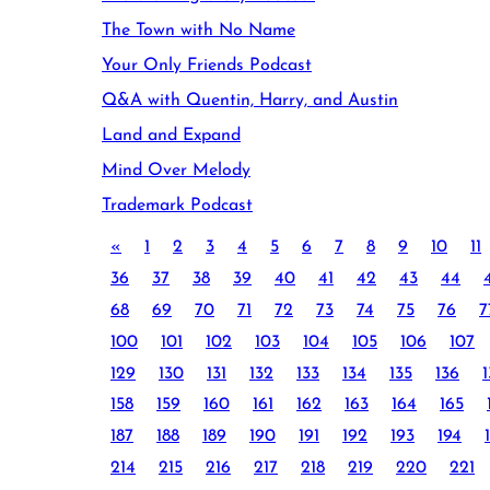
The Town with No Name
Your Only Friends Podcast
Q&A with Quentin, Harry, and Austin
Land and Expand
Mind Over Melody
Trademark Podcast
«
1
2
3
4
5
6
7
8
9
10
11
36
37
38
39
40
41
42
43
44
68
69
70
71
72
73
74
75
76
7
100
101
102
103
104
105
106
107
129
130
131
132
133
134
135
136
1
158
159
160
161
162
163
164
165
187
188
189
190
191
192
193
194
214
215
216
217
218
219
220
221