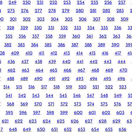
8
249
250
251
252
253
254
255
256
257
4
275
276
277
278
279
280
281
282
283
00
301
302
303
304
305
306
307
308
309
7
328
329
330
331
332
333
334
335
336
3
355
356
357
358
359
360
361
362
363
36
382
383
384
385
386
387
388
389
390
391
08
409
410
411
412
413
414
415
416
417
41
5
436
437
438
439
440
441
442
443
444
1
462
463
464
465
466
467
468
469
470
7
488
489
490
491
492
493
494
495
496
514
515
516
517
518
519
520
521
522
523
541
542
543
544
545
546
547
548
549
5
7
568
569
570
571
572
573
574
575
576
57
595
596
597
598
599
600
601
602
603
621
622
623
624
625
626
627
628
629
63
47
648
649
650
651
652
653
654
655
656