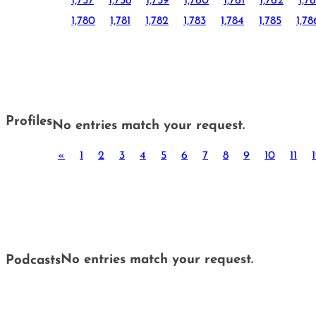
1,757
1,758
1,759
1,760
1,761
1,762
1,7
1,780
1,781
1,782
1,783
1,784
1,785
1,78
Profiles
No entries match your request.
«
1
2
3
4
5
6
7
8
9
10
11
No entries match your request.
Podcasts