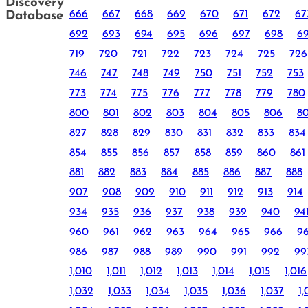
Discovery
666
667
668
669
670
671
672
67
Database
692
693
694
695
696
697
698
6
719
720
721
722
723
724
725
726
746
747
748
749
750
751
752
753
773
774
775
776
777
778
779
780
800
801
802
803
804
805
806
8
827
828
829
830
831
832
833
834
854
855
856
857
858
859
860
861
881
882
883
884
885
886
887
888
907
908
909
910
911
912
913
914
934
935
936
937
938
939
940
94
960
961
962
963
964
965
966
9
986
987
988
989
990
991
992
99
1,010
1,011
1,012
1,013
1,014
1,015
1,016
1,032
1,033
1,034
1,035
1,036
1,037
1,