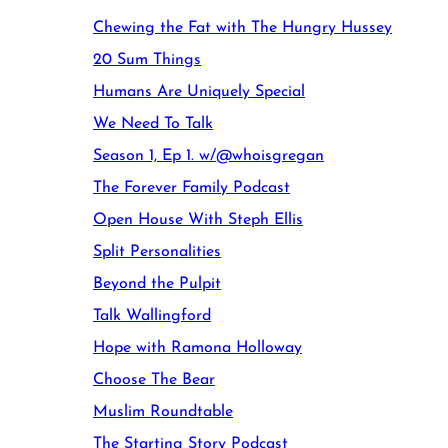
Chewing the Fat with The Hungry Hussey
20 Sum Things
Humans Are Uniquely Special
We Need To Talk
Season 1, Ep 1. w/@whoisgregan
The Forever Family Podcast
Open House With Steph Ellis
Split Personalities
Beyond the Pulpit
Talk Wallingford
Hope with Ramona Holloway
Choose The Bear
Muslim Roundtable
The Starting Story Podcast