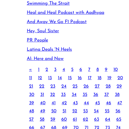
Swimming The Strait
Heal and Heal Podcast with Aadhyaa
And Away We Go F1 Podcast
Hey, Soul Sister
PR People
Latina Deals 'N Heels
AI: Here and Now
«
1
2
3
4
5
6
7
8
9
10
11
12
13
14
15
16
17
18
19
20
21
22
23
24
25
26
27
28
29
30
31
32
33
34
35
36
37
38
39
40
41
42
43
44
45
46
47
48
49
50
51
52
53
54
55
56
57
58
59
60
61
62
63
64
65
66
67
68
69
70
71
72
73
74