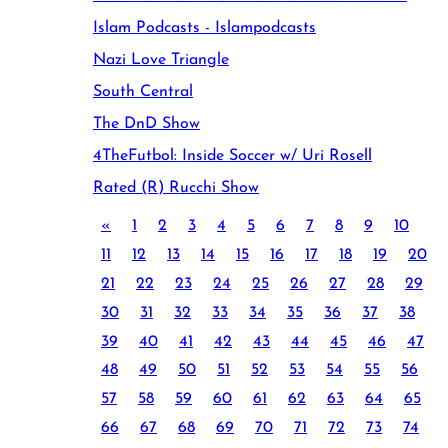
Islam Podcasts - Islampodcasts
Nazi Love Triangle
South Central
The DnD Show
4TheFutbol: Inside Soccer w/ Uri Rosell
Rated (R) Rucchi Show
«
1
2
3
4
5
6
7
8
9
10
11
12
13
14
15
16
17
18
19
20
21
22
23
24
25
26
27
28
29
30
31
32
33
34
35
36
37
38
39
40
41
42
43
44
45
46
47
48
49
50
51
52
53
54
55
56
57
58
59
60
61
62
63
64
65
66
67
68
69
70
71
72
73
74