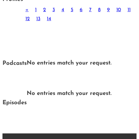
«
1
2
3
4
5
6
7
8
9
10
11
12
13
14
No entries match your request.
Podcasts
No entries match your request.
Episodes