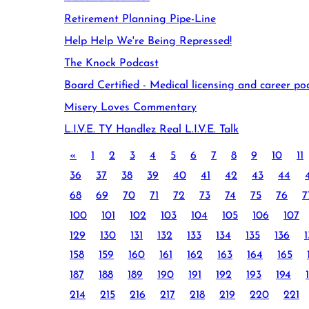
Retirement Planning Pipe-Line
Help Help We're Being Repressed!
The Knock Podcast
Board Certified - Medical licensing and career po
Misery Loves Commentary
L.I.V.E. TY Handlez Real L.I.V.E. Talk
«
1
2
3
4
5
6
7
8
9
10
11
36
37
38
39
40
41
42
43
44
68
69
70
71
72
73
74
75
76
7
100
101
102
103
104
105
106
107
129
130
131
132
133
134
135
136
1
158
159
160
161
162
163
164
165
187
188
189
190
191
192
193
194
214
215
216
217
218
219
220
221