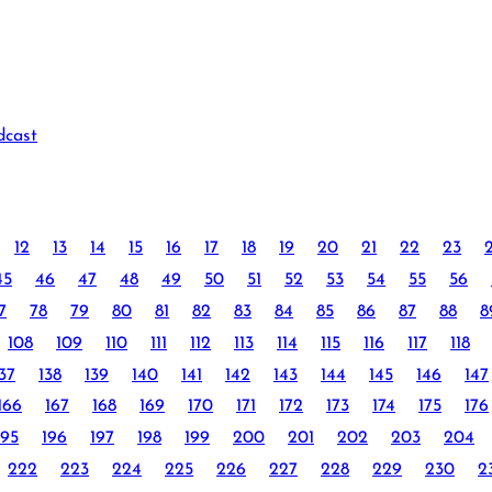
dcast
12
13
14
15
16
17
18
19
20
21
22
23
45
46
47
48
49
50
51
52
53
54
55
56
7
78
79
80
81
82
83
84
85
86
87
88
8
108
109
110
111
112
113
114
115
116
117
118
37
138
139
140
141
142
143
144
145
146
147
166
167
168
169
170
171
172
173
174
175
176
195
196
197
198
199
200
201
202
203
204
222
223
224
225
226
227
228
229
230
2