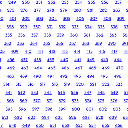
8
249
250
251
252
253
254
255
256
257
4
275
276
277
278
279
280
281
282
283
00
301
302
303
304
305
306
307
308
309
7
328
329
330
331
332
333
334
335
336
3
355
356
357
358
359
360
361
362
363
36
382
383
384
385
386
387
388
389
390
391
08
409
410
411
412
413
414
415
416
417
41
5
436
437
438
439
440
441
442
443
444
1
462
463
464
465
466
467
468
469
470
7
488
489
490
491
492
493
494
495
496
514
515
516
517
518
519
520
521
522
523
541
542
543
544
545
546
547
548
549
5
7
568
569
570
571
572
573
574
575
576
57
595
596
597
598
599
600
601
602
603
621
622
623
624
625
626
627
628
629
63
47
648
649
650
651
652
653
654
655
656