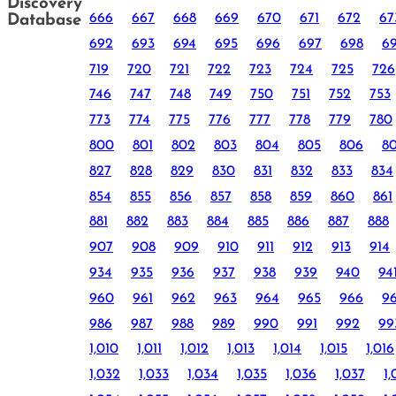
Discovery
666
667
668
669
670
671
672
67
Database
692
693
694
695
696
697
698
6
719
720
721
722
723
724
725
726
746
747
748
749
750
751
752
753
773
774
775
776
777
778
779
780
800
801
802
803
804
805
806
8
827
828
829
830
831
832
833
834
854
855
856
857
858
859
860
861
881
882
883
884
885
886
887
888
907
908
909
910
911
912
913
914
934
935
936
937
938
939
940
94
960
961
962
963
964
965
966
9
986
987
988
989
990
991
992
99
1,010
1,011
1,012
1,013
1,014
1,015
1,016
1,032
1,033
1,034
1,035
1,036
1,037
1,