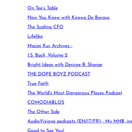
On Tee’s Table
Now You Know with Knowa De Baraso
The Scaling CFO
Lifelike
Maciej Kur Archives -
J.S. Bach, Volume 2
Bright Ideas with Desiree B. Sharpe
THE DOPE BOYZ PODCAST
True Faith
The World's Most Dangerous Places Podcast
COMODIABLOS
The Other Side
AudioVisione podcasts (EN/IT/FR) - My MHB, i
Good to See You!