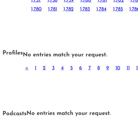
1,757
1,758
1,759
1,760
1,761
1,762
1,7
1,780
1,781
1,782
1,783
1,784
1,785
1,78
Profiles
No entries match your request.
«
1
2
3
4
5
6
7
8
9
10
11
No entries match your request.
Podcasts