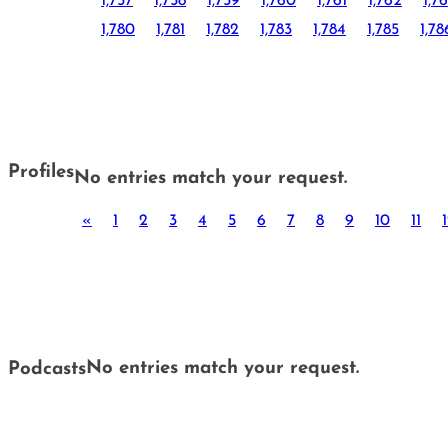
1,757
1,758
1,759
1,760
1,761
1,762
1,7
1,780
1,781
1,782
1,783
1,784
1,785
1,78
Profiles
No entries match your request.
«
1
2
3
4
5
6
7
8
9
10
11
No entries match your request.
Podcasts