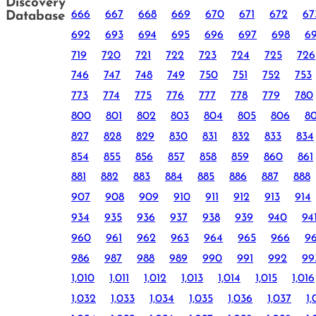
Discovery
666
667
668
669
670
671
672
67
Database
692
693
694
695
696
697
698
6
719
720
721
722
723
724
725
726
746
747
748
749
750
751
752
753
773
774
775
776
777
778
779
780
800
801
802
803
804
805
806
8
827
828
829
830
831
832
833
834
854
855
856
857
858
859
860
861
881
882
883
884
885
886
887
888
907
908
909
910
911
912
913
914
934
935
936
937
938
939
940
94
960
961
962
963
964
965
966
9
986
987
988
989
990
991
992
99
1,010
1,011
1,012
1,013
1,014
1,015
1,016
1,032
1,033
1,034
1,035
1,036
1,037
1,