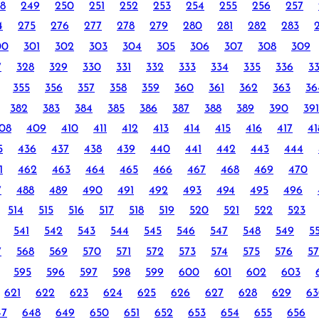
8
249
250
251
252
253
254
255
256
257
4
275
276
277
278
279
280
281
282
283
00
301
302
303
304
305
306
307
308
309
7
328
329
330
331
332
333
334
335
336
3
355
356
357
358
359
360
361
362
363
36
382
383
384
385
386
387
388
389
390
391
08
409
410
411
412
413
414
415
416
417
41
5
436
437
438
439
440
441
442
443
444
1
462
463
464
465
466
467
468
469
470
7
488
489
490
491
492
493
494
495
496
514
515
516
517
518
519
520
521
522
523
541
542
543
544
545
546
547
548
549
5
7
568
569
570
571
572
573
574
575
576
57
595
596
597
598
599
600
601
602
603
621
622
623
624
625
626
627
628
629
63
47
648
649
650
651
652
653
654
655
656