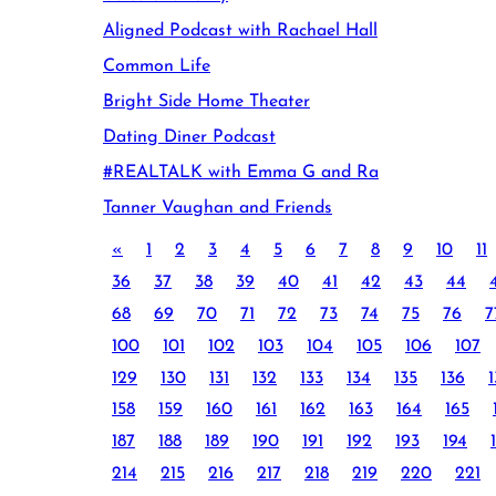
Aligned Podcast with Rachael Hall
Common Life
Bright Side Home Theater
Dating Diner Podcast
#REALTALK with Emma G and Ra
Tanner Vaughan and Friends
«
1
2
3
4
5
6
7
8
9
10
11
36
37
38
39
40
41
42
43
44
68
69
70
71
72
73
74
75
76
7
100
101
102
103
104
105
106
107
129
130
131
132
133
134
135
136
1
158
159
160
161
162
163
164
165
187
188
189
190
191
192
193
194
214
215
216
217
218
219
220
221