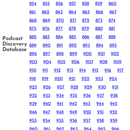
854
855
856
857
858
859
860
861
862
863
864
865
866
867
868
869
870
871
872
873
874
875
876
877
878
879
880
881
882
883
884
885
886
887
888
Podcast
Discovery
889
890
891
892
893
894
895
Database
896
897
898
899
900
901
902
903
904
905
906
907
908
909
910
911
912
913
914
915
916
917
918
919
920
921
922
923
924
925
926
927
928
929
930
931
932
933
934
935
936
937
938
939
940
941
942
943
944
945
946
947
948
949
950
951
952
953
954
955
956
957
958
959
960
961
962
963
964
965
966