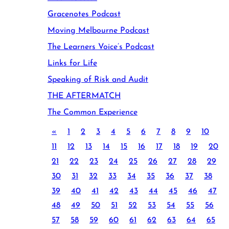
Gracenotes Podcast
Moving Melbourne Podcast
The Learners Voice’s Podcast
Links for Life
Speaking of Risk and Audit
THE AFTERMATCH
The Common Experience
«
1
2
3
4
5
6
7
8
9
10
11
12
13
14
15
16
17
18
19
20
21
22
23
24
25
26
27
28
29
30
31
32
33
34
35
36
37
38
39
40
41
42
43
44
45
46
47
48
49
50
51
52
53
54
55
56
57
58
59
60
61
62
63
64
65